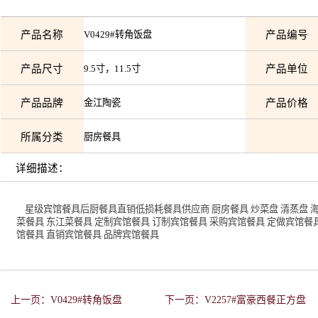
产品名称
V0429#转角饭盘
产品编号
产品尺寸
9.5寸，11.5寸
产品单位
产品品牌
金江陶瓷
产品价格
所属分类
厨房餐具
详细描述：
星级宾馆餐具后厨餐具直销低损耗餐具供应商 厨房餐具 炒菜盘 清蒸盘 海鲜
菜餐具 东江菜餐具 定制宾馆餐具 订制宾馆餐具 采购宾馆餐具 定做宾馆餐
馆餐具 直销宾馆餐具 品牌宾馆餐具
上一页：V0429#转角饭盘
下一页：V2257#富豪西餐正方盘