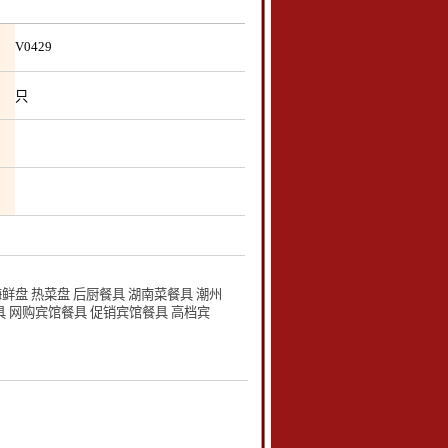
V0429
只
盘 热菜盘 后厨餐具 湖南菜餐具 潮州
具 网购宾馆餐具 促销宾馆餐具 高档宾