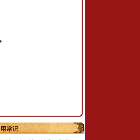
盘
.
使用常识