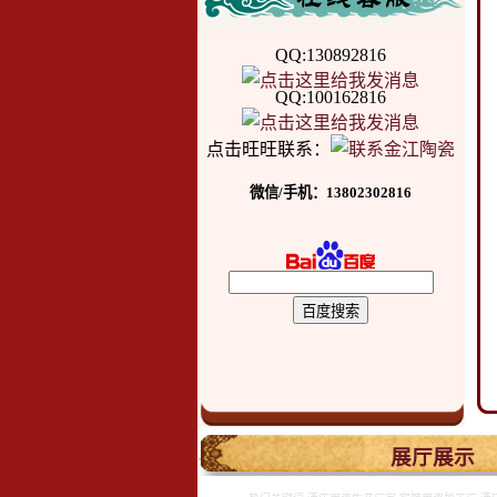
QQ:130892816
QQ:100162816
点击旺旺联系：
微信/手机：13802302816
.
展厅展示