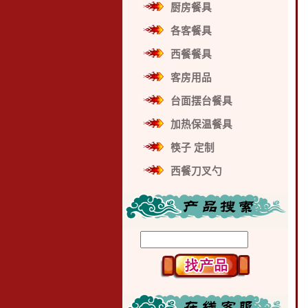
厨房餐具
各客餐具
西餐餐具
客房用品
台面摆台餐具
加热保温餐具
筷子 定制
西餐刀叉勺