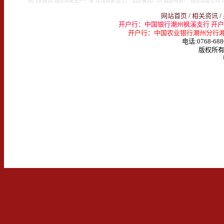
热门关键词:酒店用瓷生产厂家 宾馆用瓷加工厂 酒店餐具厂商 酒店陶瓷厂 酒店用品公司 
网站首页
/
相关资讯
/
开户行：中国银行潮州枫溪支行 开户名：
开户行：中国农业银行潮州分行湘桥支行 
电话:0768-688
版权所有