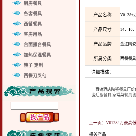
厨房餐具
各客餐具
产品名称
V012
西餐餐具
产品尺寸
14、16
客房用品
产品品牌
金江陶
台面摆台餐具
加热保温餐具
所属分类
西餐餐
筷子 定制
详细描述：
西餐刀叉勺
直销酒店陶瓷餐具厂价优美
瓷后厨餐具 家常菜餐具 
上一页：V0128#万豪高
相关产品