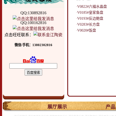
·V0822#六福水晶盘
QQ:130892816
·V0185#皇家鱼盘
·V0193#反边鲍盘
QQ:100162816
·V0283#长方盘
·V0020#饭盘
点击旺旺联系：
微信/手机：13802302816
.
展厅展示
产品