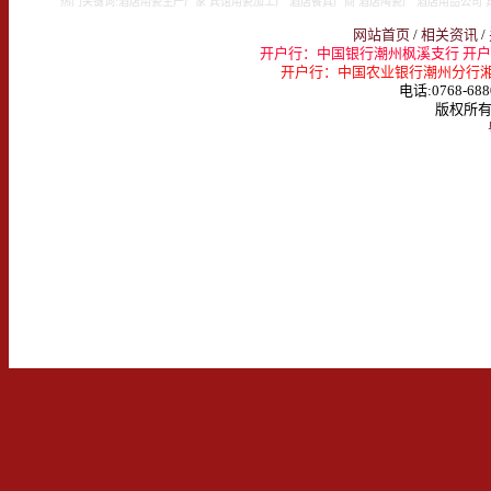
热门关键词:酒店用瓷生产厂家 宾馆用瓷加工厂 酒店餐具厂商 酒店陶瓷厂 酒店用品公司 
网站首页
/
相关资讯
/
开户行：中国银行潮州枫溪支行 开户名：
开户行：中国农业银行潮州分行湘桥支行 
电话:0768-688
版权所有