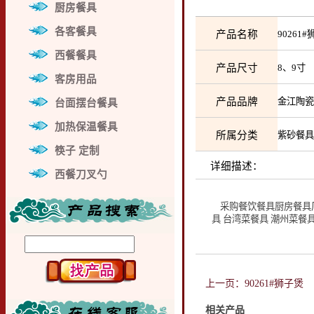
厨房餐具
各客餐具
产品名称
9026
西餐餐具
产品尺寸
8、9
客房用品
产品品牌
金江陶
台面摆台餐具
加热保温餐具
所属分类
紫砂餐
筷子 定制
详细描述：
西餐刀叉勺
采购餐饮餐具厨房餐具厂家
具 台湾菜餐具 潮州菜餐
上一页：90261#狮子煲
相关产品