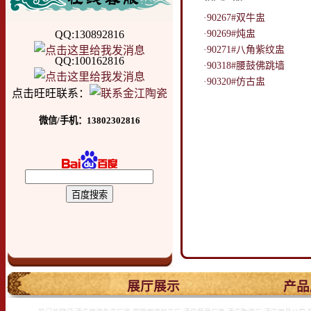
·90267#双牛盅
QQ:130892816
·90269#炖盅
·90271#八角紫纹盅
QQ:100162816
·90318#腰鼓佛跳墙
·90320#仿古盅
点击旺旺联系：
微信/手机：13802302816
.
展厅展示
产品