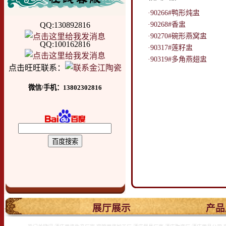
·90266#鸭形炖盅
QQ:130892816
·90268#香盅
·90270#碗形燕窝盅
QQ:100162816
·90317#莲籽盅
·90319#多角燕翅盅
点击旺旺联系：
微信/手机：13802302816
.
展厅展示
产品