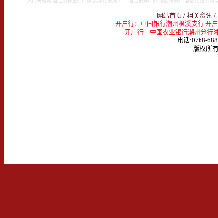
热门关键词:酒店用瓷生产厂家 宾馆用瓷加工厂 酒店餐具厂商 酒店陶瓷厂 酒店用品公司 
网站首页
/
相关资讯
/
开户行：中国银行潮州枫溪支行 开户名：
开户行：中国农业银行潮州分行湘桥支行 
电话:0768-688
版权所有