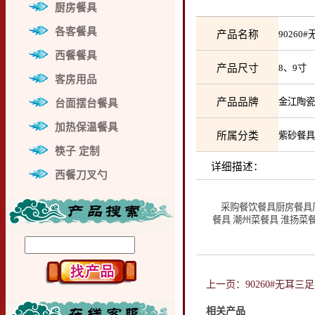
厨房餐具
各客餐具
产品名称
9026
西餐餐具
产品尺寸
8、9
客房用品
产品品牌
金江陶
台面摆台餐具
加热保温餐具
所属分类
紫砂餐
筷子 定制
详细描述：
西餐刀叉勺
采购餐饮餐具厨房餐具厂家
餐具 潮州菜餐具 淮扬菜
上一页：90260#无耳三
相关产品