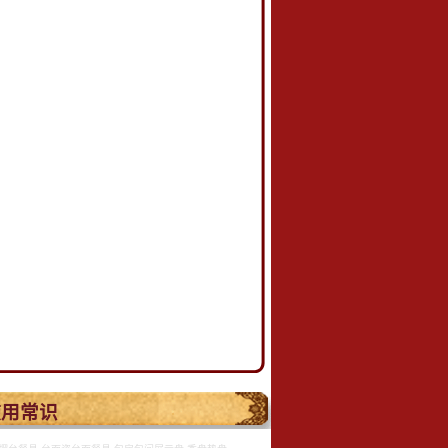
.
使用常识