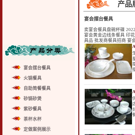
产品
宴会摆台餐具
卖宴会餐具盘碗杯碟 20
宴会黄金边线条餐具 印花
具品 批发商餐具招商 宴
宴会摆台餐具
火锅餐具
自助简餐餐具
砂锅砂煲
紫砂餐具
茶杯水杯
定做案例展示