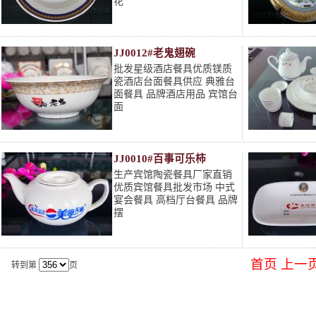
花
JJ0012#老鬼翅碗
批发星级酒店餐具优质镁质
瓷酒店台面餐具供应 典雅台
面餐具 品牌酒店用品 宾馆台
面
JJ0010#百事可乐柿
生产宾馆陶瓷餐具厂家直销
优质宾馆餐具批发市场 中式
宴会餐具 高档厅台餐具 品牌
摆
首页
上一
转到第
页