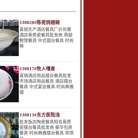
JJ0020#陈佬鸽翅碗
直销生产酒店餐具厂价优惠
酒店骨质瓷餐具批发商 燕翅
鲍馆餐具 中式摆台餐具 时尚
典
JJ0017#牧人嘎查
直销酒店用品摆台餐具批发
市场酒店用品餐具 酒店摆台
餐具 中式宴会餐具 时尚典雅
摆
JJ0013#东方医院浅
批发饭店陶瓷餐具知名骨质
瓷摆台餐具批发商 豪华包房
餐具 时尚典雅摆台餐具 宾馆