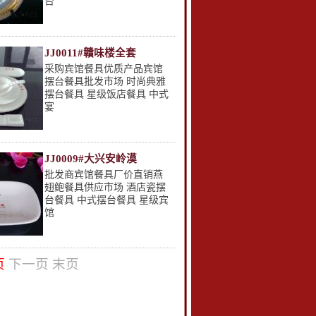
台
JJ0011#贛味楼全套
采购宾馆餐具优质产品宾馆
摆台餐具批发市场 时尚典雅
摆台餐具 星级饭店餐具 中式
宴
JJ0009#大兴安岭漠
批发商宾馆餐具厂价直销燕
翅鲍餐具供应市场 酒店瓷摆
台餐具 中式摆台餐具 星级宾
馆
页
下一页 末页