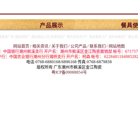
产品展示
餐具
店餐具厂商 酒店陶瓷厂 酒店用品公司 宾馆用品厂 餐饮用品生产厂 陶瓷餐具工厂 送外卖餐具厂 摆台瓷
网站首页
/
相关资讯
/
关于我们
/
公司产品
/
联系我们
/
网站地图
：中国银行潮州枫溪支行 开户名：潮州市枫溪区金江陶瓷展销部 帐号：67175774
行：中国农业银行潮州分行湘桥支行 开户名：柯森 帐号： 6228481184985282
电话:0768-6880168/6896168 传真:0768-6879858
版权所有 广东潮州市枫溪区金江陶瓷
粤ICP备09088854号