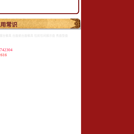
.
使用常识
摆台餐具 台面瓷台面餐具 包房包间展示盘 秀盘垫盘
2304
616