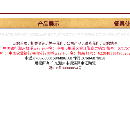
产品展示
餐具
店餐具厂商 酒店陶瓷厂 酒店用品公司 宾馆用品厂 餐饮用品生产厂 陶瓷餐具工厂 送外卖餐具厂 摆台瓷
网站首页
/
相关资讯
/
关于我们
/
公司产品
/
联系我们
/
网站地图
：中国银行潮州枫溪支行 开户名：潮州市枫溪区金江陶瓷展销部 帐号：67175774
行：中国农业银行潮州分行湘桥支行 开户名：柯森 帐号： 6228481184985282
电话:0768-6880168/6896168 传真:0768-6879858
版权所有 广东潮州市枫溪区金江陶瓷
粤ICP备09088854号