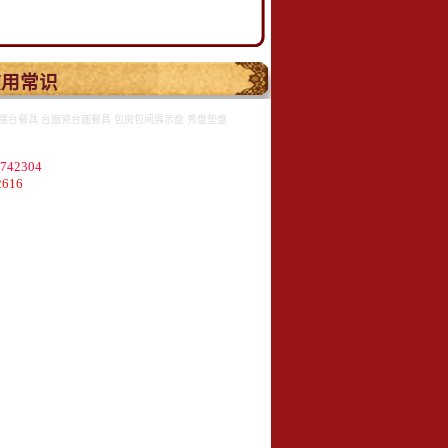
.
使用常识
摆台餐具 台面瓷台面餐具 包房包间展示盘 秀盘垫盘
2304
616