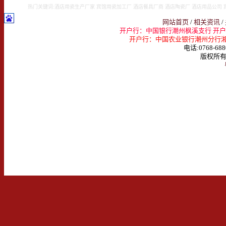
热门关键词:酒店用瓷生产厂家 宾馆用瓷加工厂 酒店餐具厂商 酒店陶瓷厂 酒店用品公司 
网站首页
/
相关资讯
/
开户行：中国银行潮州枫溪支行 开户名：
开户行：中国农业银行潮州分行湘桥支行 
电话:0768-688
版权所有