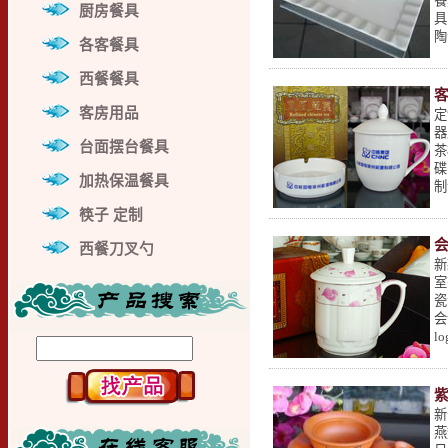
餐
厨房餐具
具
陶
各客餐具
西餐餐具
客房用品
定
器
台面摆台餐具
茶
碟
加热保温餐具
制
筷子 定制
西餐刀叉勺
新
室
瓷
会
l
新
燕