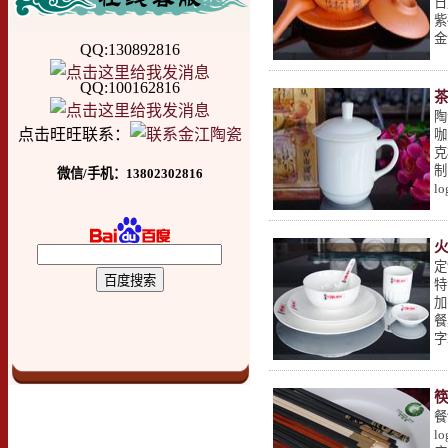
日
紫
金
QQ:130892816
QQ:100162816
陶
点击旺旺联系：
咖
克
制
微信/手机：13802302816
l
定
特
加
餐
字
筷
餐
l