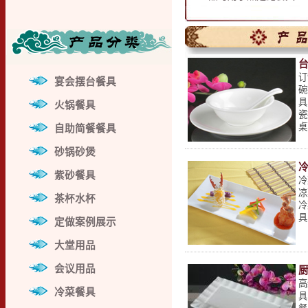
订
宴会摆台餐具
碗
具
火锅餐具
瓷
桌
自助简餐餐具
砂锅砂煲
紫砂餐具
冷
凉
茶杯水杯
冷
具
定做案例展示
大堂用品
会议用品
高
冷菜餐具
具