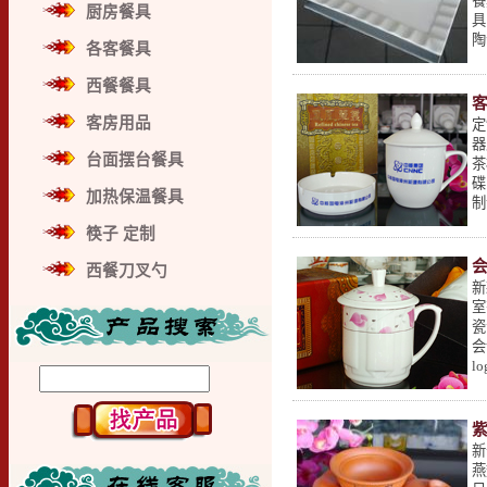
餐
厨房餐具
具
陶
各客餐具
西餐餐具
客房用品
定
器
台面摆台餐具
茶
碟
加热保温餐具
制
筷子 定制
西餐刀叉勺
新
室
瓷
会
l
新
燕