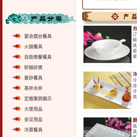
订
宴会摆台餐具
碗
具
火锅餐具
瓷
桌
自助简餐餐具
砂锅砂煲
紫砂餐具
冷
凉
茶杯水杯
冷
具
定做案例展示
大堂用品
会议用品
高
冷菜餐具
具