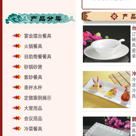
订
宴会摆台餐具
碗
具
火锅餐具
瓷
桌
自助简餐餐具
砂锅砂煲
紫砂餐具
冷
凉
茶杯水杯
冷
具
定做案例展示
大堂用品
会议用品
高
冷菜餐具
具