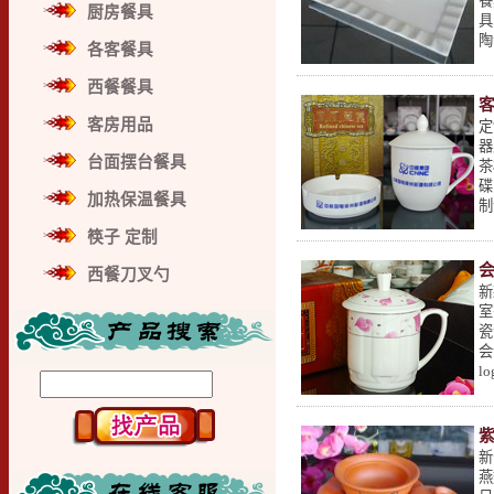
餐
厨房餐具
具
陶
各客餐具
西餐餐具
客房用品
定
器
台面摆台餐具
茶
碟
加热保温餐具
制
筷子 定制
西餐刀叉勺
新
室
瓷
会
l
新
燕