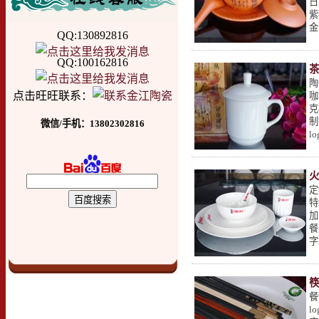
日
紫
金
QQ:130892816
QQ:100162816
陶
点击旺旺联系：
咖
克
制
微信/手机：13802302816
l
定
特
加
餐
字
筷
餐
l