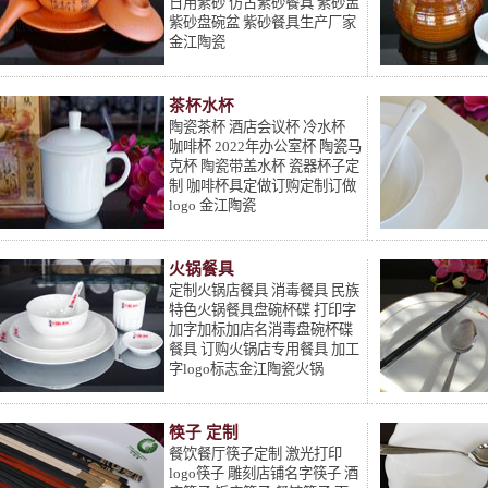
日用紫砂 仿古紫砂餐具 紫砂盅
紫砂盘碗盆 紫砂餐具生产厂家
金江陶瓷
茶杯水杯
陶瓷茶杯 酒店会议杯 冷水杯
咖啡杯 2022年办公室杯 陶瓷马
克杯 陶瓷带盖水杯 瓷器杯子定
制 咖啡杯具定做订购定制订做
logo 金江陶瓷
火锅餐具
定制火锅店餐具 消毒餐具 民族
特色火锅餐具盘碗杯碟 打印字
加字加标加店名消毒盘碗杯碟
餐具 订购火锅店专用餐具 加工
字logo标志金江陶瓷火锅
筷子 定制
餐饮餐厅筷子定制 激光打印
logo筷子 雕刻店铺名字筷子 酒