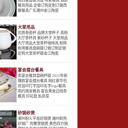
具西餐盘碟汤盘 陶瓷餐具 酒店
餐具用品 定做订购定制订做西
餐餐具广东潮州金江陶瓷
大堂用品
优质骨瓷杯 品牌大堂杯子 高档
大厅茶杯具 紫砂杯子 大堂用品
大厅用品大堂茶杯咖啡具 耐摔
耐用餐具盘碗碟订做订制定做
定购大堂茶杯碟金江陶瓷
宴会摆台餐具
卖宴会餐具盘碗杯碟 2022年新
爆款宴会摆台餐具 网红豪华包
房加印打字加印名字logo餐具
简约琉金餐具 宴会黄金边线条
餐具 印花盘 私房菜
砂锅砂煲
潮州耐火平底砂锅煲 潮州耐热
砂锅厂 肉蟹煲锅煲 黄色四方锅