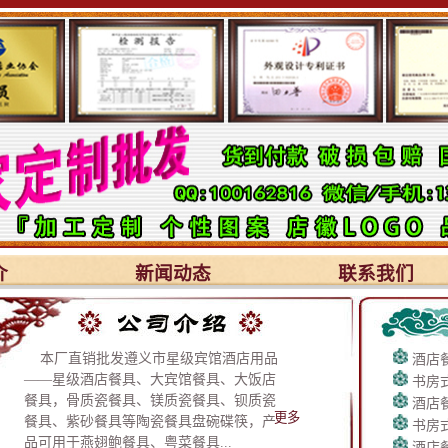
介
新闻动态
联系我们
本厂直销批发遵义市星级宾馆酒店用品
酒店餐
——星级酒店餐具、大宾馆餐具、大饭店
书房式
餐具，骨质瓷餐具、镁质瓷餐具、钡质瓷
酒店
更多
餐具、紫砂餐具等陶瓷餐具盘碗碟筷，产
书房式
品可用于燕翅鲍餐具、粤菜餐具...
酒店餐