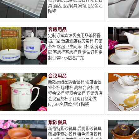
餐具 厨房盘碗碟盆餐具 陶瓷餐
具 酒店用品餐具 宾馆用品金江
陶瓷
客房用品
定制订做宾馆客房用品茶杯瓷
器厂家 饭店酒店客房茶杯 宾馆
茶杯 客房卫生间漱口杯 客房皂
碟 客房杯客房杯具 定做订购定
制订做logo店名广东
会议用品
新款高级品牌会议杯 酒店会议
室茶杯 咖啡杯 高档会议杯 陶
瓷会议杯 瓷器会议杯 宾馆饭店
会议室茶杯子订购订制定做
logo店名落款 金江陶瓷
紫砂餐具
新奇特紫砂餐具 后厨紫砂餐具
燕翅鲍紫砂餐具 特色酒店餐具