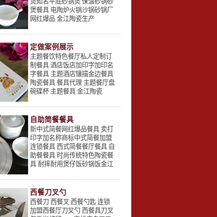
煲知名平底砂锅煲 保温砂锅砂
煲餐具 电陶炉火锅沙锅砂锅厂
网红爆品 金江陶瓷生产
定做案例展示
主题餐饮特色餐厅私人定制订
制餐具 酒店饭店加印字加印名
字餐具 主题酒店镶描金边餐具
陶瓷餐具 餐具代理 主题餐厅盘
碗碟杯 主题餐具 金江陶瓷
自助简餐餐具
新中式简餐网红爆品餐具 卖打
印字加名称商标中式简餐加盟
连锁餐具 西式简餐餐厅餐具 自
助餐餐具 时尚传统特色陶瓷餐
具 耐摔耐用煲仔饭砂锅饭金江
西餐刀叉勺
西餐刀 西餐叉 西餐勺匙 连锁
加盟西餐厅刀叉勺 西餐具刀叉