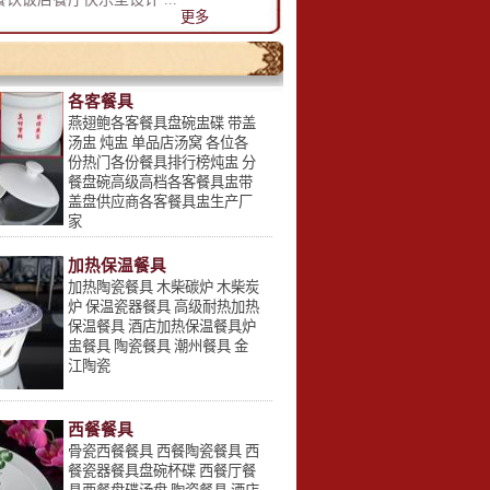
更多
各客餐具
燕翅鲍各客餐具盘碗盅碟 带盖
汤盅 炖盅 单品店汤窝 各位各
份热门各份餐具排行榜炖盅 分
餐盘碗高级高档各客餐具盅带
盖盘供应商各客餐具盅生产厂
家
加热保温餐具
加热陶瓷餐具 木柴碳炉 木柴炭
炉 保温瓷器餐具 高级耐热加热
保温餐具 酒店加热保温餐具炉
盅餐具 陶瓷餐具 潮州餐具 金
江陶瓷
西餐餐具
骨瓷西餐餐具 西餐陶瓷餐具 西
餐瓷器餐具盘碗杯碟 西餐厅餐