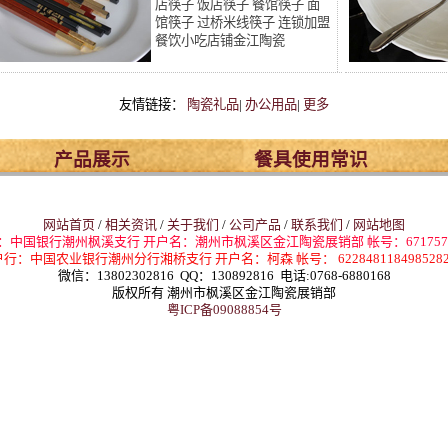
店筷子 饭店筷子 餐馆筷子 面
馆筷子 过桥米线筷子 连锁加盟
餐饮小吃店铺金江陶瓷
友情链接：
陶瓷礼品
|
办公用品
|
更多
产品展示
餐具使用常识
网站首页
/
相关资讯
/
关于我们
/
公司产品
/
联系我们
/
网站地图
：中国银行潮州枫溪支行 开户名：潮州市枫溪区金江陶瓷展销部 帐号：67175774
行：中国农业银行潮州分行湘桥支行 开户名：柯森 帐号： 6228481184985282
微信：13802302816 QQ：130892816
电话:0768-6880168
版权所有 潮州市枫溪区金江陶瓷展销部
粤ICP备09088854号