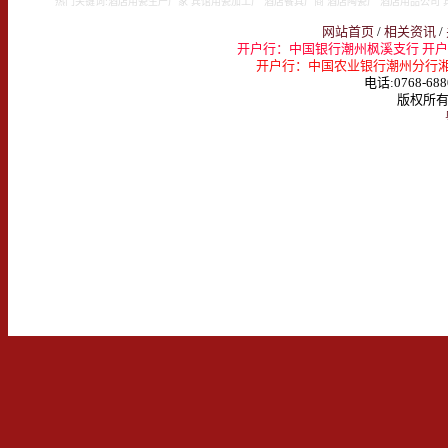
热门关键词:酒店用瓷生产厂家 宾馆用瓷加工厂 酒店餐具厂商 酒店陶瓷厂 酒店用品公司 
网站首页
/
相关资讯
/
开户行：中国银行潮州枫溪支行 开户名：
开户行：中国农业银行潮州分行湘桥支行 
电话:0768-688
版权所有