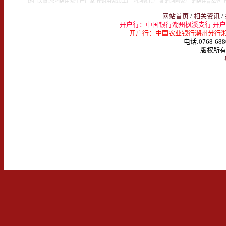
热门关键词:酒店用瓷生产厂家 宾馆用瓷加工厂 酒店餐具厂商 酒店陶瓷厂 酒店用品公司 
网站首页
/
相关资讯
/
开户行：中国银行潮州枫溪支行 开户名：
开户行：中国农业银行潮州分行湘桥支行 
电话:0768-688
版权所有