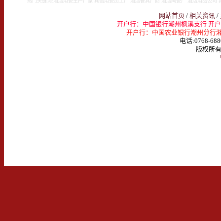
热门关键词:酒店用瓷生产厂家 宾馆用瓷加工厂 酒店餐具厂商 酒店陶瓷厂 酒店用品公司 
网站首页
/
相关资讯
/
开户行：中国银行潮州枫溪支行 开户名：
开户行：中国农业银行潮州分行湘桥支行 
电话:0768-688
版权所有