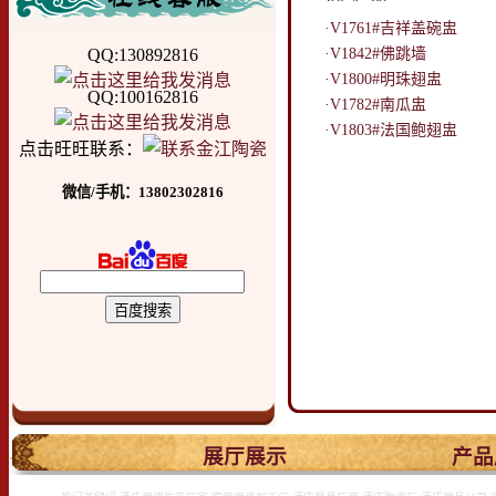
·V1761#吉祥盖碗盅
QQ:130892816
·V1842#佛跳墙
·V1800#明珠翅盅
QQ:100162816
·V1782#南瓜盅
·V1803#法国鲍翅盅
点击旺旺联系：
微信/手机：13802302816
.
展厅展示
产品