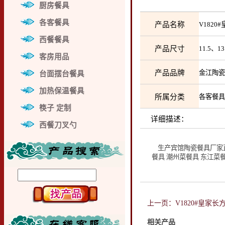
厨房餐具
各客餐具
产品名称
V182
西餐餐具
产品尺寸
11.5、
客房用品
产品品牌
金江陶
台面摆台餐具
加热保温餐具
所属分类
各客餐
筷子 定制
详细描述：
西餐刀叉勺
生产宾馆陶瓷餐具厂家直销
餐具 潮州菜餐具 东江菜
上一页：V1820#皇家长
相关产品