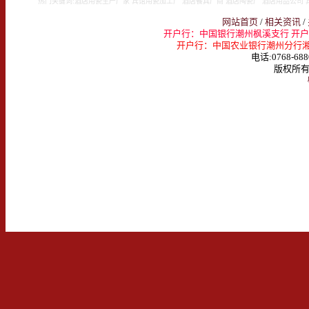
热门关键词:酒店用瓷生产厂家 宾馆用瓷加工厂 酒店餐具厂商 酒店陶瓷厂 酒店用品公司 
网站首页
/
相关资讯
/
开户行：中国银行潮州枫溪支行 开户名：
开户行：中国农业银行潮州分行湘桥支行 
电话:0768-688
版权所有