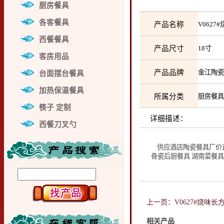
厨房餐具
各客餐具
产品名称
V062
西餐餐具
产品尺寸
18寸
客房用品
产品品牌
金江陶
台面摆台餐具
加热保温餐具
所属分类
厨房餐
筷子 定制
详细描述：
西餐刀叉勺
供应酒店陶瓷餐具厂价直销
骨瓷后厨餐具 湖南菜餐具
上一页：V0627#烧味长
相关产品