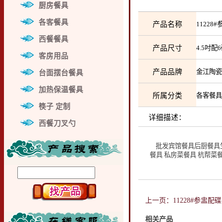
厨房餐具
各客餐具
产品名称
1122
西餐餐具
产品尺寸
4.5吋
客房用品
产品品牌
金江陶
台面摆台餐具
加热保温餐具
所属分类
各客餐
筷子 定制
详细描述：
西餐刀叉勺
批发宾馆餐具后厨餐具生产
餐具 私房菜餐具 杭帮菜
上一页：11228#参盅配碟
相关产品