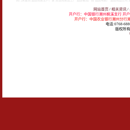
热门关键词:酒店用瓷生产厂家 宾馆用瓷加工厂 酒店餐具厂商 酒店陶瓷厂 酒店用品公司 
网站首页
/
相关资讯
/
开户行：中国银行潮州枫溪支行 开户名：
开户行：中国农业银行潮州分行湘桥支行 
电话:0768-688
版权所有