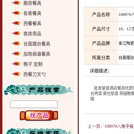
厨房餐具
各客餐具
产品名称
1089
西餐餐具
产品尺寸
10、1
客房用品
产品品牌
金江陶
台面摆台餐具
加热保温餐具
所属分类
台面摆
筷子 定制
详细描述：
西餐刀叉勺
批发星级酒店餐具优质镁
台秀盘 豪包垫盘 燕翅鲍
碟
上一页：10897#八角平