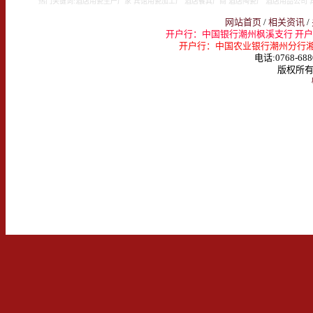
热门关键词:酒店用瓷生产厂家 宾馆用瓷加工厂 酒店餐具厂商 酒店陶瓷厂 酒店用品公司 
网站首页
/
相关资讯
/
开户行：中国银行潮州枫溪支行 开户名：
开户行：中国农业银行潮州分行湘桥支行 
电话:0768-688
版权所有