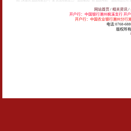
热门关键词:酒店用瓷生产厂家 宾馆用瓷加工厂 酒店餐具厂商 酒店陶瓷厂 酒店用品公司 
网站首页
/
相关资讯
/
开户行：中国银行潮州枫溪支行 开户名：
开户行：中国农业银行潮州分行湘桥支行 
电话:0768-688
版权所有