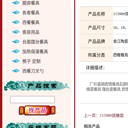
厨房餐具
各客餐具
产品名称
1159
西餐餐具
产品尺寸
16、18
客房用品
产品品牌
金江陶
台面摆台餐具
加热保温餐具
所属分类
西餐餐
筷子 定制
详细描述：
西餐刀叉勺
厂价直销宾馆餐具后厨餐具
南菜餐具 强化瓷餐具 宾
上一页：11598#烧猪盘
相关产品