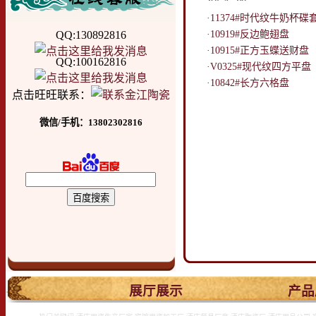
·11374#时代纹牛奶杯碟
QQ:130892816
·10919#反边鲍翅盘
·10915#正方玉蝶送财盘
QQ:100162816
·V0325#现代纹四方平盘
·10842#长方六格盘
点击旺旺联系：
微信/手机：13802302816
.
展厅展示
产品