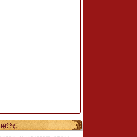
.
使用常识