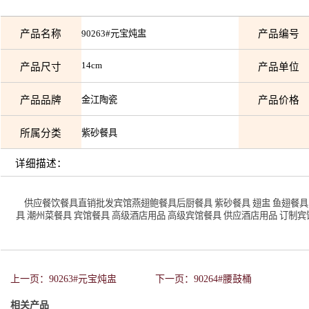
产品名称
90263#元宝炖盅
产品编号
14cm
产品尺寸
产品单位
产品品牌
金江陶瓷
产品价格
所属分类
紫砂餐具
详细描述：
供应餐饮餐具直销批发宾馆燕翅鲍餐具后厨餐具 紫砂餐具 翅盅 鱼翅餐具 
具 潮州菜餐具 宾馆餐具 高级酒店用品 高级宾馆餐具 供应酒店用品 订制
上一页：90263#元宝炖盅
下一页：90264#腰鼓桶
相关产品