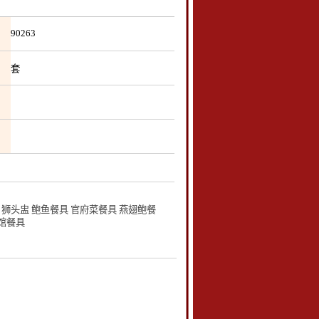
90263
套
狮头盅 鲍鱼餐具 官府菜餐具 燕翅鲍餐
宾馆餐具