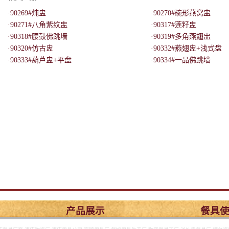
·90269#炖盅
·90270#碗形燕窝盅
·90271#八角紫纹盅
·90317#莲籽盅
·90318#腰鼓佛跳墙
·90319#多角燕翅盅
·90320#仿古盅
·90332#燕翅盅+浅式盘
·90333#葫芦盅+平盘
·90334#一品佛跳墙
产品展示
餐具