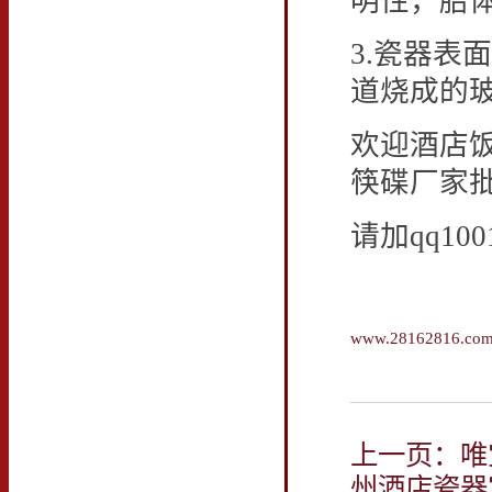
明性，胎
3.瓷器表
道烧成的
欢迎酒店
筷碟厂家
请加qq10
www.28162816.co
上一页：唯宝/V
州酒店瓷器