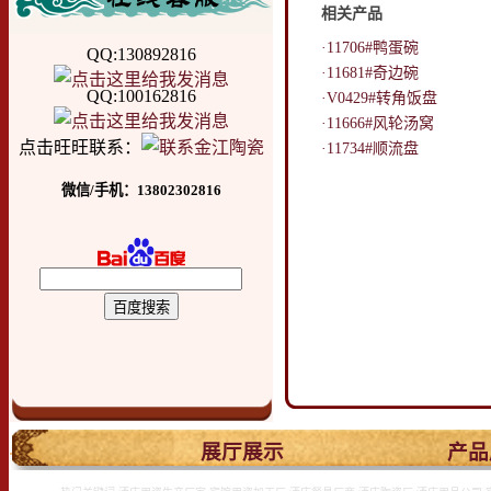
相关产品
·11706#鸭蛋碗
QQ:130892816
·11681#奇边碗
QQ:100162816
·V0429#转角饭盘
·11666#风轮汤窝
点击旺旺联系：
·11734#顺流盘
微信/手机：13802302816
.
展厅展示
产品