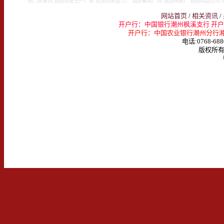
热门关键词:酒店用瓷生产厂家 宾馆用瓷加工厂 酒店餐具厂商 酒店陶瓷厂 酒店用品公司 
网站首页
/
相关资讯
/
开户行：中国银行潮州枫溪支行 开户名：
开户行：中国农业银行潮州分行湘桥支行 
电话:0768-688
版权所有