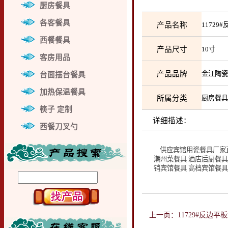
厨房餐具
各客餐具
产品名称
1172
西餐餐具
产品尺寸
10寸
客房用品
产品品牌
金江陶
台面摆台餐具
加热保温餐具
所属分类
厨房餐
筷子 定制
详细描述：
西餐刀叉勺
供应宾馆用瓷餐具厂家直销
潮州菜餐具 酒店后厨餐具
销宾馆餐具 高档宾馆餐具
上一页：11729#反边平