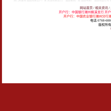
热门关键词:酒店用瓷生产厂家 宾馆用瓷加工厂 酒店餐具厂商 酒店陶瓷厂 酒店用品公司 
网站首页
/
相关资讯
/
开户行：中国银行潮州枫溪支行 开户名：
开户行：中国农业银行潮州分行湘桥支行 
电话:0768-688
版权所有