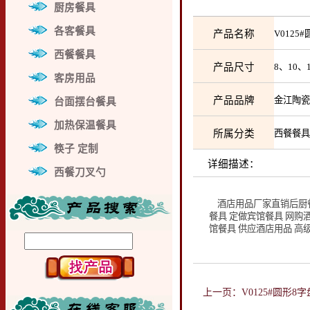
厨房餐具
各客餐具
产品名称
V012
西餐餐具
产品尺寸
8、10
客房用品
产品品牌
金江陶
台面摆台餐具
加热保温餐具
所属分类
西餐餐
筷子 定制
详细描述：
西餐刀叉勺
酒店用品厂家直销后厨餐具
餐具 定做宾馆餐具 网购
馆餐具 供应酒店用品 高
上一页：V0125#圆形8字