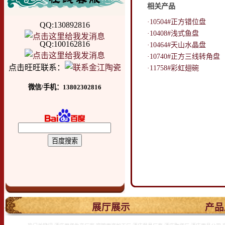
相关产品
·10504#正方错位盘
QQ:130892816
·10408#浅式鱼盘
QQ:100162816
·10464#天山水晶盘
·10740#正方三线转角盘
点击旺旺联系：
·11758#彩虹翅碗
微信/手机：13802302816
.
展厅展示
产品