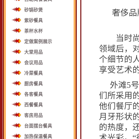
砂锅砂煲
奢侈品牌
紫砂餐具
茶杯水杯
当时尚大
定做案例展示
领域后，
大堂用品
个细节的
会议用品
享受艺术
冷菜餐具
外滩5
厨房餐具
们所采用
各客餐具
他们餐厅
西餐餐具
月牙形状的
客房用品
的热度，
台面摆台餐具
术光彩。
加热保温餐具