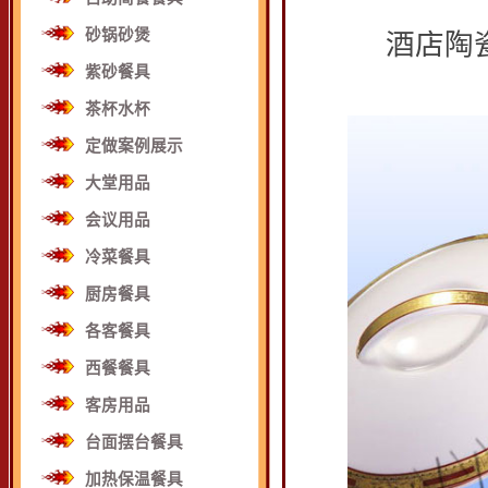
砂锅砂煲
酒店陶瓷
紫砂餐具
茶杯水杯
定做案例展示
大堂用品
会议用品
冷菜餐具
厨房餐具
各客餐具
西餐餐具
客房用品
台面摆台餐具
加热保温餐具