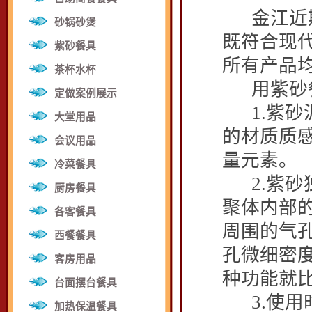
金江近期
砂锅砂煲
既符合现
紫砂餐具
所有产品
茶杯水杯
用紫砂餐
定做案例展示
1.
紫砂
大堂用品
的材质质
会议用品
量元素。
冷菜餐具
2.
紫砂
厨房餐具
聚体内部
各客餐具
周围的气
西餐餐具
孔微细密
客房用品
种功能就
台面摆台餐具
3.
使用
加热保温餐具