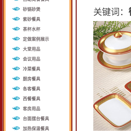
关键词：
砂锅砂煲
紫砂餐具
茶杯水杯
定做案例展示
大堂用品
会议用品
冷菜餐具
厨房餐具
各客餐具
西餐餐具
客房用品
台面摆台餐具
加热保温餐具